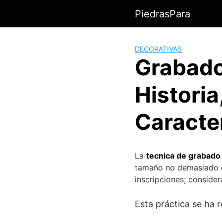
Saltar
PiedrasPara
al
contenido
DECORATIVAS
Grabado
Historia
Caracte
La
tecnica de grabado
tamaño no demasiado g
inscripciones; conside
Esta práctica se ha 