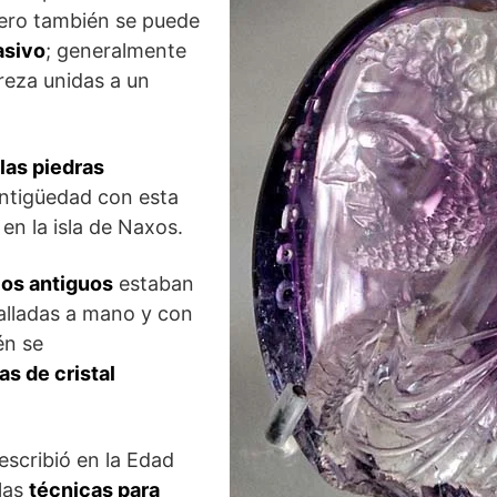
pero también se puede
asivo
; generalmente
reza unidas a un
las piedras
ntigüedad con esta
en la isla de Naxos.
los antiguos
estaban
lladas a mano y con
én se
as de cristal
 escribió en la Edad
las
técnicas para