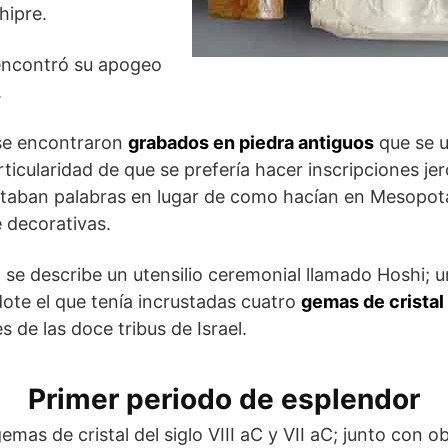
hipre.
 encontró su apogeo
.
se encontraron
grabados en piedra antiguos
que se u
rticularidad de que se prefería hacer inscripciones jero
ntaban palabras en lugar de como hacían en Mesopot
decorativas.
; se describe un utensilio ceremonial llamado Hoshi; 
ote el que tenía incrustadas cuatro
gemas de cristal
 de las doce tribus de Israel.
Primer periodo de esplendor
mas de cristal del siglo VIII aC y VII aC; junto con 