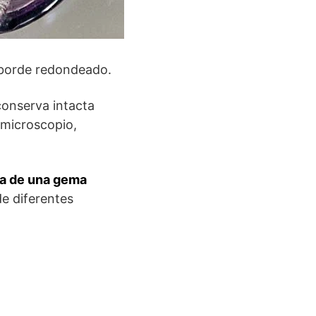
e borde redondeado.
conserva intacta
n microscopio,
dra de una gema
de diferentes