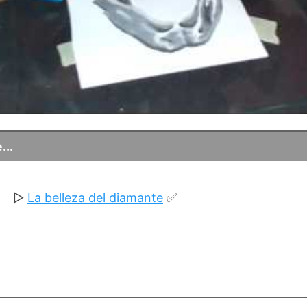
...
▷
La belleza del diamante
✅