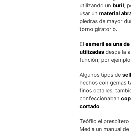
utilizando un
buril
; 
usar un
material abr
piedras de mayor du
torno giratorio.
El
esmeril es una de 
utilizadas
desde la a
función; por ejemplo 
Algunos tipos de
sel
hechos con gemas ta
finos detalles; tambi
confeccionaban
cop
cortado
.
Teófilo el presbítero
Media un manual de 