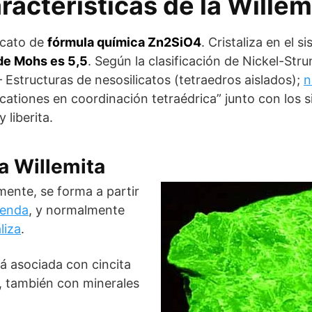
racterísticas de la Willem
licato de
fórmula química Zn2SiO4
. Cristaliza en el s
 de Mohs es 5,5
. Según la clasificación de Nickel-Stru
 Estructuras de nesosilicatos (tetraedros aislados);
n
 cationes en coordinación tetraédrica” junto con los s
y liberita.
a Willemita
lmente,
se forma a partir
lenda
, y normalmente
liza
.
á asociada con cincita
a, también con minerales