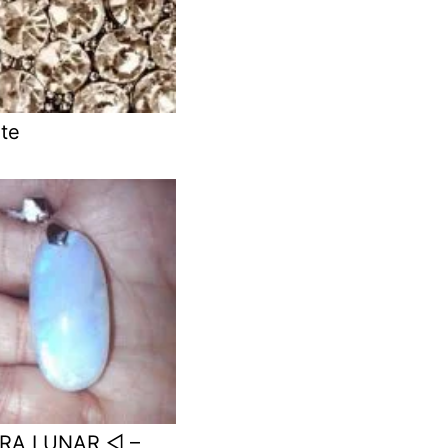
te
DRA LUNAR ◁ –