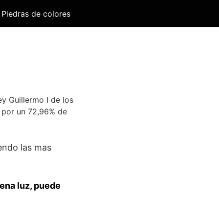
Piedras de colores
y Guillermo I de los
o por un 72,96% de
iendo las mas
lena luz, puede