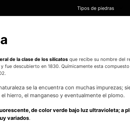
Tipos de piedras
ta
ral de la clase de los silicatos
que recibe su nombre del re
); y fue descubierto en 1830. Químicamente esta compuest
O2.
a naturaleza se la encuentra con muchas impurezas; s
 el hierro, el manganeso y eventualmente el plomo.
uorescente, de color verde bajo luz ultravioleta; a p
uy variados
.