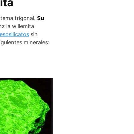
ita
istema trigonal.
Su
nz la willemita
esosilicatos
sin
iguientes minerales: