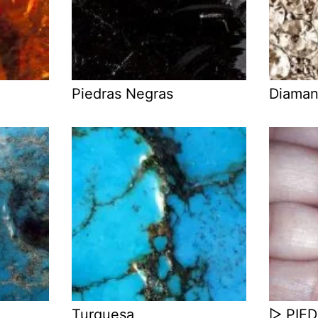
Piedras Negras
Diaman
Turquesa
▷ PIE