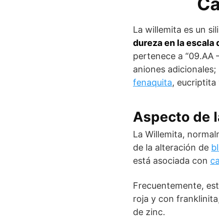
Ca
La willemita es un si
dureza en la escala
pertenece a “09.AA –
aniones adicionales;
fenaquita
, eucriptita 
Aspecto de l
La Willemita, norma
de la alteración de
b
está asociada con
ca
Frecuentemente, est
roja y con franklinit
de zinc.