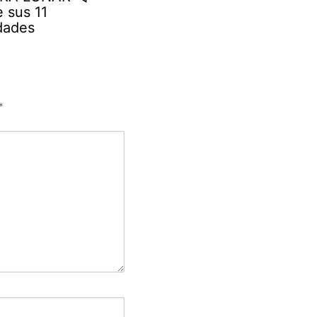
 sus 11
dades
*