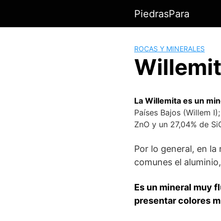
Saltar
PiedrasPara
al
contenido
ROCAS Y MINERALES
Willemi
La Willemita es un mine
Países Bajos (Willem I
ZnO y un 27,04% de Si
Por lo general, en l
comunes el aluminio,
Es un mineral muy fl
presentar colores m