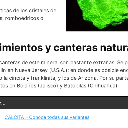
ticas de los cristales de
os, romboédricos o
imientos y canteras natur
s canteras de este mineral son bastante extrañas. Se
in en Nueva Jersey (U.S.A.); en donde es posible enc
la cincita y franklinita, y los de Arizona. Por su part
os en Bolaños (Jalisco) y Batopilas (Chihuahua).
...
CALCITA – Conoce todas sus variantes