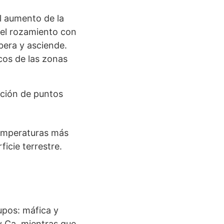
el aumento de la
 el rozamiento con
ibera y asciende.
cos de las zonas
cción de puntos
temperaturas más
icie terrestre.
upos: máfica y
y Ca, mientras que