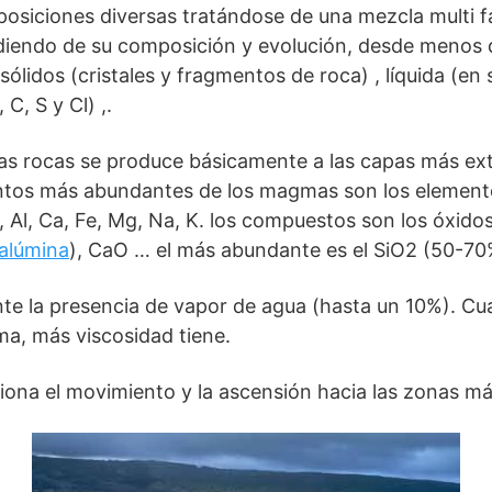
siciones diversas tratándose de una mezcla multi fa
iendo de su composición y evolución, desde menos 
ólidos (cristales y fragmentos de roca) , líquida (en 
 C, S y Cl) ,.
 las rocas se produce básicamente a las capas más ext
entos más abundantes de los magmas son los elemen
i, Al, Ca, Fe, Mg, Na, K. los compuestos son los óxid
alúmina
), CaO … el más abundante es el SiO2 (50-70
e la presencia de vapor de agua (hasta un 10%). Cua
a, más viscosidad tiene.
iona el movimiento y la ascensión hacia las zonas más