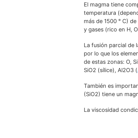
El magma tiene compo
temperatura (depend
más de 1500 ° C) de s
y gases (rico en H, O,
La fusión parcial de
por lo que los elem
de estas zonas: O, S
SiO2 (sílice), Al2O3 (
También es important
(SiO2) tiene un magm
La viscosidad condic