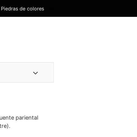
Piedras de colores
fuente pariental
tre).