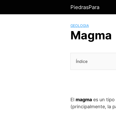
Saltar
PiedrasPara
al
contenido
GEOLOGIA
Magma
Índice
El
magma
es un tipo 
(principalmente, la p