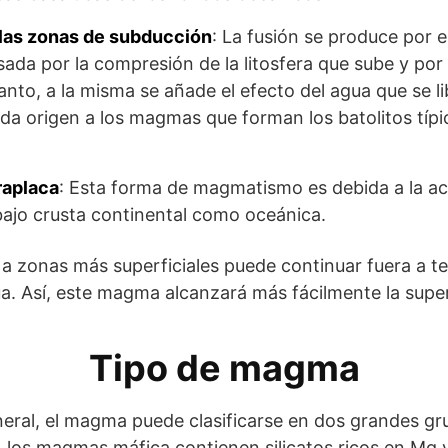
las zonas de subducción
: La fusión se produce por 
ada por la compresión de la litosfera que sube y por
anto, a la misma se añade el efecto del agua que se l
a origen a los magmas que forman los batolitos típi
raplaca
: Esta forma de magmatismo es debida a la a
 bajo crusta continental como oceánica.
 zonas más superficiales puede continuar fuera a 
ua. Así, este magma alcanzará más fácilmente la superf
Tipo de magma
eral, el magma puede clasificarse en dos grandes gr
, los magmas máfica contienen silicatos ricos en Mg 