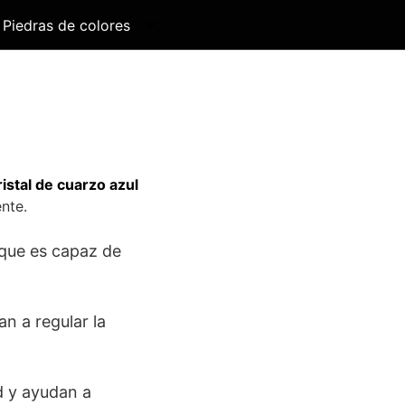
Piedras de colores
ristal de cuarzo azul
nte.
que es capaz de
n a regular la
d y ayudan a