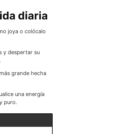
ida diaria
o joya o colócalo
s y despertar su
.
za más grande hecha
sualice una energía
y puro.