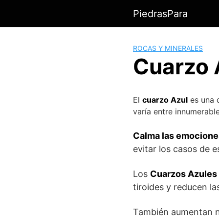
Saltar
PiedrasPara
al
contenido
ROCAS Y MINERALES
Cuarzo 
El
cuarzo Azul
es una d
varía entre innumerable
Calma las emociones,
evitar los casos de 
Los
Cuarzos Azules
tiroides y reducen la
También aumentan nu