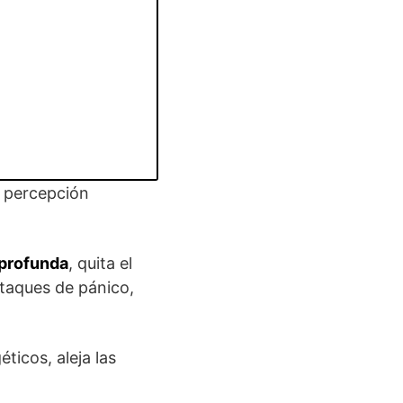
 percepción
profunda
, quita el
 ataques de pánico,
ticos, aleja las